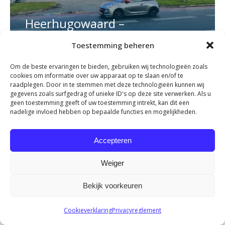
Heerhugowaard –
Fysiotherapie Dijk en Waard
Toestemming beheren
Meer info
Om de beste ervaringen te bieden, gebruiken wij technologieën zoals
cookies om informatie over uw apparaat op te slaan en/of te
raadplegen. Door in te stemmen met deze technologieën kunnen wij
gegevens zoals surfgedrag of unieke ID's op deze site verwerken. Als u
geen toestemming geeft of uw toestemming intrekt, kan dit een
nadelige invloed hebben op bepaalde functies en mogelijkheden.
Accepteren
Weiger
Bekijk voorkeuren
Cookieverklaring
Privacyreglement