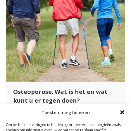
Osteoporose. Wat is het en wat
kunt u er tegen doen?
Nieuws
By
fydeevitae
maart 1, 2023
Toestemming beheren
Wanneer de botten meer dan gemiddeld
Om de beste ervaringen te bieden, gebruiken wij technologieën zoals
verzwakt zijn spreken we van
cookies om informatie over uw apparaat op te slaan en/of te