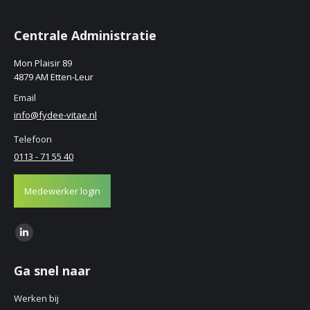
Centrale Administratie
Mon Plaisir 89
4879 AM Etten-Leur
Email
info@fydee-vitae.nl
Telefoon
0113 - 71 55 40
Medewerker login
Find us on:
Linkedin
page
Ga snel naar
opens
in
Werken bij