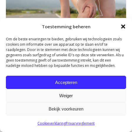
Toestemming beheren
Om de beste ervaringen te bieden, gebruiken wij technologieën zoals
cookies om informatie over uw apparaat op te slaan en/of te
raadplegen. Door in te stemmen met deze technologieën kunnen wij
gegevens zoals surfgedrag of unieke ID's op deze site verwerken. Als u
geen toestemming geeft of uw toestemming intrekt, kan dit een
nadelige invloed hebben op bepaalde functies en mogelijkheden.
Accepteren
Waarom hebben vrouwelijke
sporters meer risico op
Weiger
knieklachten dan mannelijke
Bekijk voorkeuren
sporters?
juli 19, 2023
Cookieverklaring
Privacyreglement