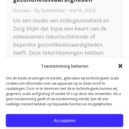
Nieuws
By
fydeevitae
mei 8, 2024
Uit een studie van Volksgezondheid en
Zorg blijkt dat bijna een kwart van de
volwassenen tekortschietende of
beperkte gezondheidsvaardigheden
heeft. Deze tekortkomingen hebben
vaak nadelige effecten op de gezondheid.
Toestemming beheren
Opmerkelijk is dat laagopgeleide
individuen vaker tekortschietende of
Om de beste ervaringen te bieden, gebruiken wij technologieën zoals
cookies om informatie over uw apparaat op te slaan en/of te
beperkte gezondheidsvaardigheden
raadplegen. Door in te stemmen met deze technologieën kunnen wij
hebben in vergelijking met
gegevens zoals surfgedrag of unieke ID's op deze site verwerken. Als u
geen toestemming geeft of uw toestemming intrekt, kan dit een
hoogopgeleiden. Bovendien blijkt dat
nadelige invloed hebben op bepaalde functies en mogelijkheden.
laaggeletterden hier ook meer last van
ondervinden. Wij…
Accepteren