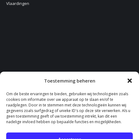
Vlaardingen
Toestemming beheren
Om de beste ervaringen te bieden, gebruiken wij technologieën zoals
cookies om informatie over uw apparaat op te slaan en/of te
raadplegen. Door in te stemmen met deze technologieën kunnen wij
gegevens zoals surfgedrag of unieke ID's op deze site verwerken. Als u
geen toestemming geeft of uw toestemming intrekt, kan dit een
nadelige invloed hebben op bepaalde functies en mogelijkheden.