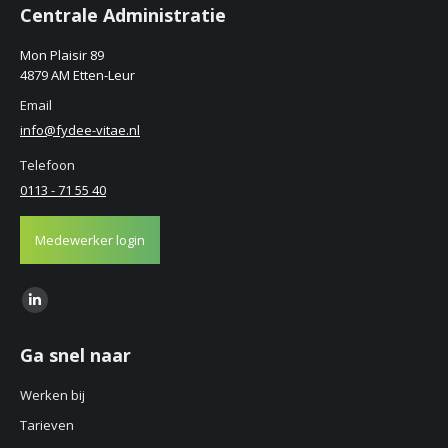
Centrale Administratie
Mon Plaisir 89
4879 AM Etten-Leur
Email
info@fydee-vitae.nl
Telefoon
0113 - 71 55 40
Medewerker login
Find us on:
Linkedin
page
Ga snel naar
opens
in
Werken bij
new
Tarieven
window