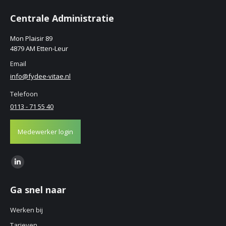
Centrale Administratie
Mon Plaisir 89
4879 AM Etten-Leur
Email
info@fydee-vitae.nl
Telefoon
0113 - 71 55 40
Medewerker login
Find us on:
Linkedin
page
Ga snel naar
opens
in
Werken bij
new
Tarieven