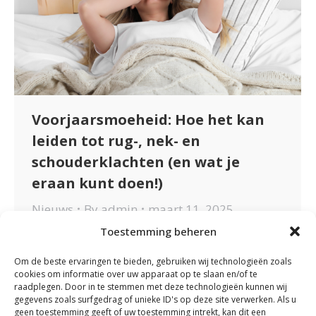
Voorjaarsmoeheid: Hoe het kan
leiden tot rug-, nek- en
schouderklachten (en wat je
eraan kunt doen!)
Nieuws
By
admin
maart 11, 2025
Toestemming beheren
Veel mensen ervaren voorjaarsmoeheid,
een vermoeid gevoel dat optreedt bij de
Om de beste ervaringen te bieden, gebruiken wij technologieën zoals
overgang van de winter naar de lente. Dit
cookies om informatie over uw apparaat op te slaan en/of te
raadplegen. Door in te stemmen met deze technologieën kunnen wij
komt doordat je lichaam moet wennen
gegevens zoals surfgedrag of unieke ID's op deze site verwerken. Als u
aan de verandering in daglicht,
geen toestemming geeft of uw toestemming intrekt, kan dit een