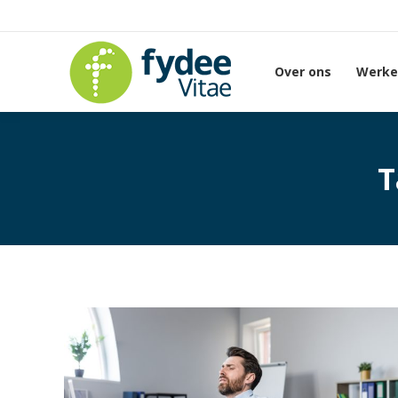
Over ons
Werken
T