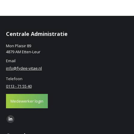
Centrale Administratie
Mon Plaisir 89
4879 AM Etten-Leur
Email
info@fydee-vitae.nl
Telefoon
0113 - 71 55 40
Medewerker login
Find us on:
Linkedin
page