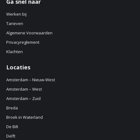
Ga snel naar
opens
in
Werken bij
new
Tarieven
window
Algemene Voorwaarden
Privacyreglement
Klachten
Locaties
Amsterdam – Nieuw-West
Amsterdam – West
Amsterdam – Zuid
Breda
Broek in Waterland
De Bilt
Delft