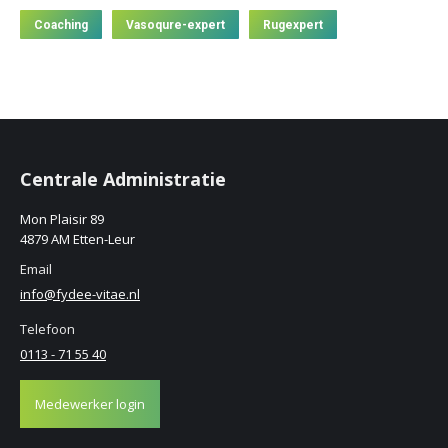
Coaching
Vasoqure-expert
Rugexpert
Centrale Administratie
Mon Plaisir 89
4879 AM Etten-Leur
Email
info@fydee-vitae.nl
Telefoon
0113 - 71 55 40
Medewerker login