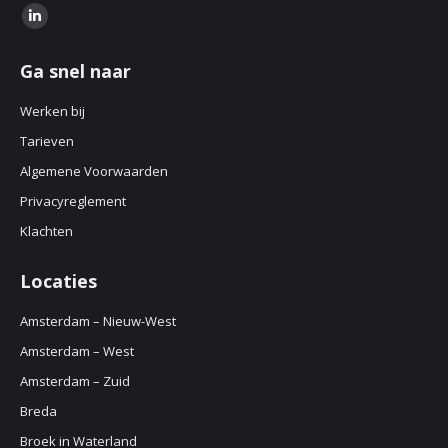
Find us on:
Linkedin
page
Ga snel naar
opens
in
Werken bij
new
Tarieven
window
Algemene Voorwaarden
Privacyreglement
Klachten
Locaties
Amsterdam – Nieuw-West
Amsterdam – West
Amsterdam – Zuid
Breda
Broek in Waterland