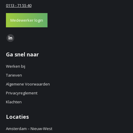
0113 - 71 55 40
Medewerker login
Find us on:
Linkedin
page
Ga snel naar
opens
in
Werken bij
new
Tarieven
window
Algemene Voorwaarden
Privacyreglement
Klachten
Locaties
Amsterdam – Nieuw-West