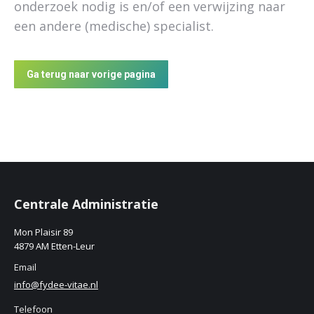
onderzoek nodig is en/of een verwijzing naar
een andere (medische) specialist.
Ga terug naar vorige pagina
Centrale Administratie
Mon Plaisir 89
4879 AM Etten-Leur
Email
info@fydee-vitae.nl
Telefoon