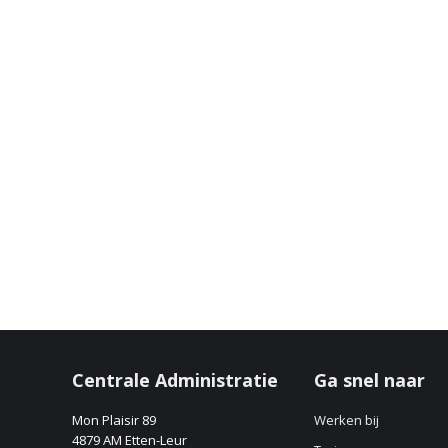
Centrale Administratie
Ga snel naar
Mon Plaisir 89
Werken bij
4879 AM Etten-Leur