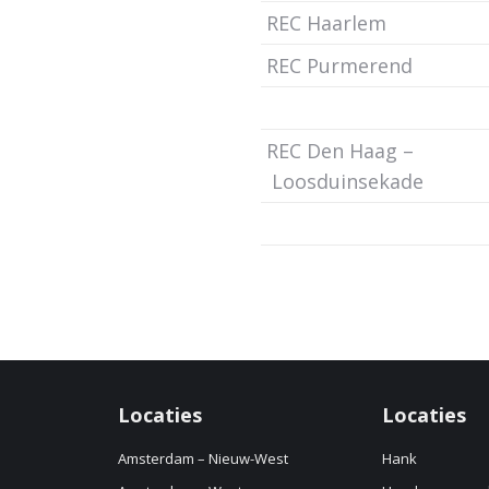
REC Haarlem
REC Purmerend
REC Den Haag –
Loosduinsekade
Locaties
Locaties
Amsterdam – Nieuw-West
Hank