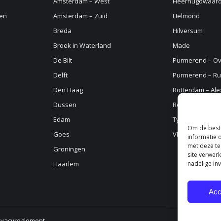
Amsterdam – West
Heerhugowaar
en
Amsterdam – Zuid
Helmond
Breda
Hilversum
Broek in Waterland
Made
De Bilt
Purmerend – O
Delft
Purmerend – Ru
Den Haag
Rotterdam – Al
Dussen
Rotterdam – No
Edam
Tynaarlo
Om de beste
Goes
Vlaardingen
informatie 
met deze te
Groningen
site verwer
Haarlem
nadelige in
Acc
ivacyreglement