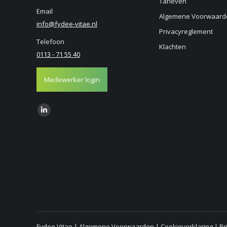
Tarieven
Email
Algemene Voorwaard
info@fydee-vitae.nl
Privacyreglement
Telefoon
Klachten
0113 - 71 55 40
Medewerker login
Find us on:
Linkedin
page
opens
in
new
window
Fydee Vitae |
Algemene Voorwaarden
|
Cookieverklaring
|
Pr