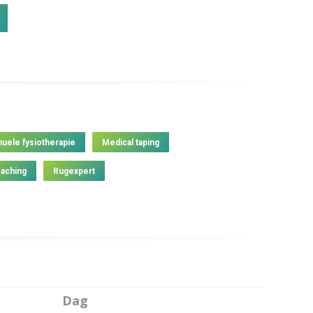
uele fysiotherapie
Medical taping
aching
Rugexpert
Dag