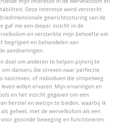
groeide mijn interesse in de wervelkolom en
stabiliteit. Deze interesse werd versterkt
driedimensionale gewrichtssturing van de
e gaf me een dieper inzicht in de
rvelkolom en versterkte mijn behoefte om
et begrijpen en behandelen van
de aandoeningen.
jn doel om anderen te helpen pijnvrij te
 om dansers die streven naar perfectie,
es nastreven, of individuen die simpelweg
 leven willen ervaren. Mijn ervaringen en
ools en het inzicht gegeven om een
an herstel en welzijn te bieden, waarbij ik
u als geheel, met de wervelkolom als een
 voor gezonde beweging en functioneren.